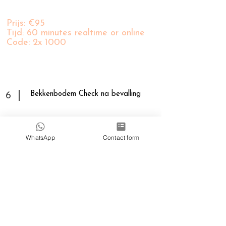
Prijs: €95
Tijd: 60 minutes realtime or online
Code: 2x 1000
Bekkenbodem Check na bevalling
6
Prijs: €120.-
WhatsApp
Contact form
Tijd: 60 minutes
Code: 1864 + 1000
Afwezig zonder annulering 48 uur
7
van te voren